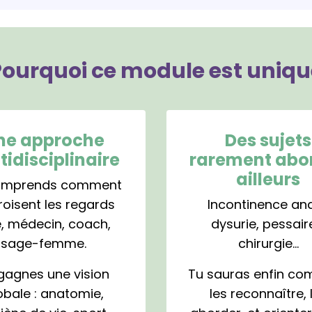
Pourquoi ce module est uniqu
ne approche
Des sujets
tidisciplinaire
rarement abo
ailleurs
omprends comment
roisent les regards
Incontinence ana
é, médecin, coach,
dysurie, pessair
sage-femme.
chirurgie…
gagnes une vision
Tu sauras enfin c
obale : anatomie,
les reconnaître, 