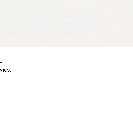
.
ies.