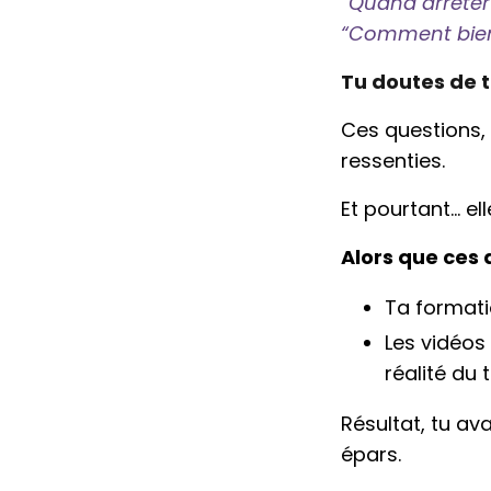
“Quand arrêter
“Comment bien 
Tu doutes de t
Ces questions,
ressenties.
Et pourtant… el
Alors que ces 
Ta formatio
Les vidéos
réalité du t
Résultat, tu a
épars.