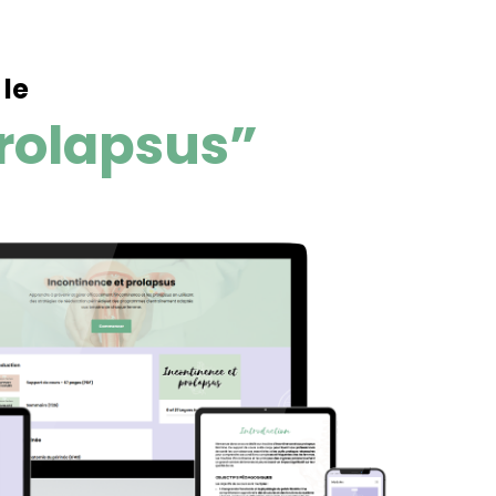
 le
rolapsus”