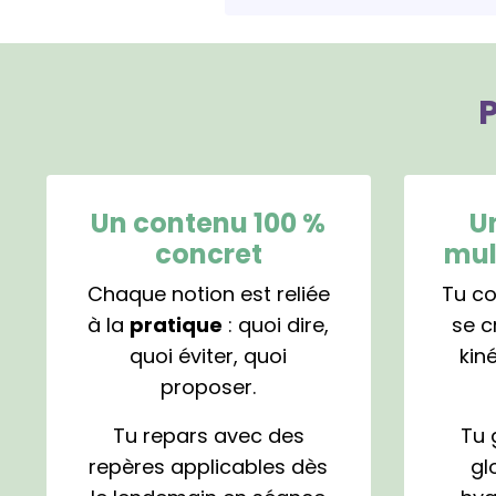
Un contenu 100 %
U
concret
mul
Chaque notion est reliée
Tu c
à la
pratique
: quoi dire,
se c
quoi éviter, quoi
kin
proposer.
Tu repars avec des
Tu 
repères applicables dès
gl