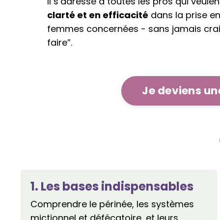
Il s’adresse à toutes les pros qui veule
clarté et en efficacité
dans la prise e
femmes concernées - sans jamais crai
faire”.
Je deviens un
1. Les bases indispensables
Comprendre le périnée, les systèmes
mictionnel et défécatoire, et leurs